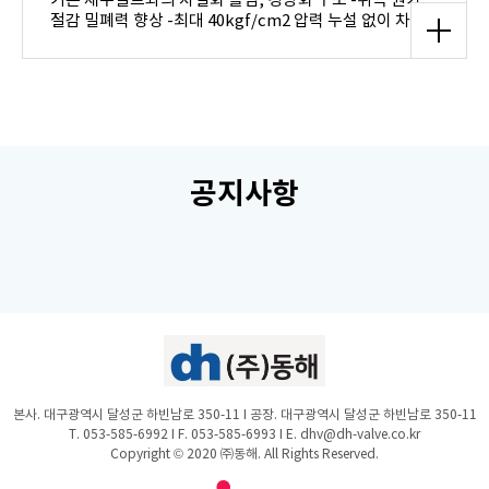
절감 밀폐력 향상 -최대 40kgf/cm2 압력 누설 없이 차단
유과경 하부 이물질 적체 없어 고장의 주원인 해소 적은 구
동힘 소요 -Actuator 취득 원가 절감 다양한 형태의 유체
적용; 물, 물과 슬러지 혼합물 및 기체 유량 조절 가능 소프
트 시트 탈,부착 -유지 보수 용이 다양한 방향 설치 가능 -
기존 상하수도 밸브 대체-게이트 밸브, 소프트실 슬루스 밸
브, 버터플라이 밸브 - 생산 규격 : 10K-50A~3000A, 20K-
50A~600A - 인증 : 성능인증, 물산업 우수제품 등 지정, 특
공지사항
허, 단체표준 인증 (수도용 나이프 게이트 밸브, SPS-B
KWWA 205-7418), 성능인증 , 2021 혁신형 물기업 지정 -
관련 개발품 : 부단수천공 차단 밸브, 유충 차단 밸브
본사. 대구광역시 달성군 하빈남로 350-11 I 공장. 대구광역시 달성군 하빈남로 350-11
T. 053-585-6992 I F. 053-585-6993 I E. dhv@dh-valve.co.kr
Copyright © 2020 ㈜동해. All Rights Reserved.