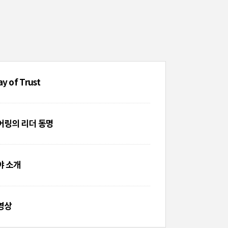
y of Trust
링의 리더 동명
야 소개
영상