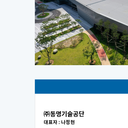
㈜동명기술공단
대표자 : 나정현