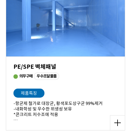
PE/SPE 벽체패널
우수조달물품
의무구매
제품특징
-항균제 철가로 대장균, 황색포도상구균 99%제거
-내화학성 및 우수한 위생성 보유
*콘크리트 저수조에 적용