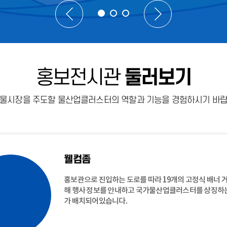
홍보전시관
둘러보기
 물시장을 주도할 물산업클러스터의 역할과 기능을 경험하시기 바랍
웰컴좀
브리핑존
클러스터존
디스커버리존
비즈니스존
아우트로
진로특화존
라이브스케치존
홍보관으로 진입하는 도로를 따라 19개의 고정식 배너 
홍보관 안내 리플릿과 활동지를 배부하고 동선이 갈리는
물산업의 정의 , 세계 물산업의 흐름, 우리나라 물산업의
취수원에서 우리집까지 스마트하게 관리되는 물공급체
물산업 관련 제품을 전시하고 QR코드로 해당 제품의 기
홍보전시관의 시작을 알리는 곳으로 물과 기술의 만나을
흥미 적성 검사를 통해 나는 어떤 유형의 사람인지, 어떤 
하수처리를 거친 깨끗해진 물 속에 내가 색칠해서 바다로
해 행사 정보를 안내하고 국가물산업클러스터를 상징하
4곳에 동선을 안내하는 고보라이트를 설치 되어있습니다
가물산업클러스터의 탄생 배경과 현재, 비전을 안내하고
하고 물의 전반적인 순환 방법을 다양한 체험 활동을 통해
보고 저수지의 물이 가정에서 사용할 수 있도록 하는 과
을 통해 미래로 발전해나가는 영상을 연출한 공간입니다.
맞을지, 어떤 직업이 잘 맞을지, 흥미를 느끼는 일은 무
기를 터치하며 상호작용 하고 해양 오염물질을 제거하는
가 배치되어있습니다.
수 있는 공간입니다.
는 공간입니다.
볼 수 있는 공간입니다.
브 체험을 할 수 있는 공간입니다.