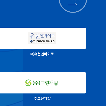
㈜유천엔바이로
㈜그린개발