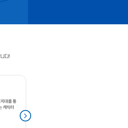
니다!
거치대를 통
 주요지점
 현황과 국
계를 소개
업을 알아
 주제로 물
학과가 잘
 보낸 물고
는 캐릭터
.
 있습니다.
 활동 할
정을 소개하
엇일지 알아
 인터랙티