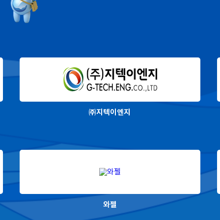
㈜지텍이엔지
와젤