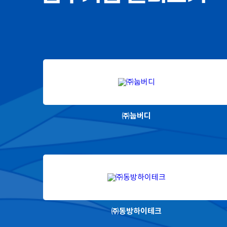
㈜눕버디
㈜동방하이테크