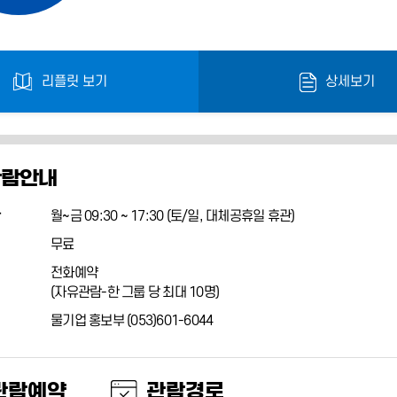
리플릿 보기
상세보기
관람안내
월~금 09:30 ~ 17:30 (토/일, 대체공휴일 휴관)
무료
전화예약
(자유관람-한 그룹 당 최대 10명)
물기업 홍보부 (053)601-6044
관람예약
관람경로