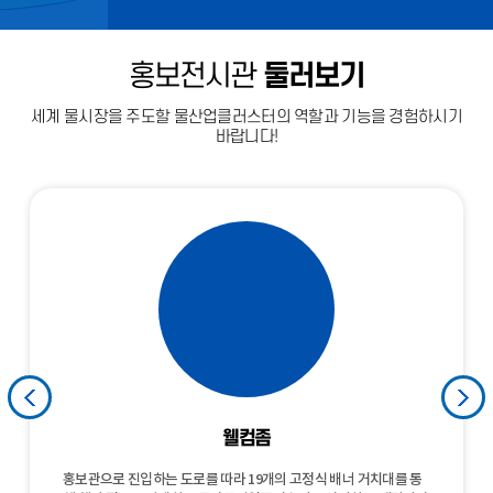
홍보전시관
둘러보기
세계 물시장을 주도할 물산업클러스터의 역할과 기능을 경험하시기
바랍니다!
라이브스케치존
디스커버리존
클러스터존
비즈니스존
진로특화존
브리핑존
아우트로
웰컴좀
홍보관으로 진입하는 도로를 따라 19개의 고정식 배너 거치대를 통
홍보관 안내 리플릿과 활동지를 배부하고 동선이 갈리는 주요지점 4
물산업의 정의 , 세계 물산업의 흐름, 우리나라 물산업의 현황과 국
취수원에서 우리집까지 스마트하게 관리되는 물공급체계를 소개하
물산업 관련 제품을 전시하고 QR코드로 해당 제품의 기업을 알아보
홍보전시관의 시작을 알리는 곳으로 물과 기술의 만나을 주제로 물
흥미 적성 검사를 통해 나는 어떤 유형의 사람인지, 어떤 학과가 잘
하수처리를 거친 깨끗해진 물 속에 내가 색칠해서 바다로 보낸 물고