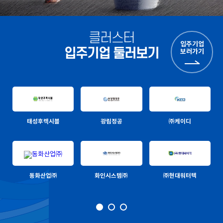
클러스터
입주기업
입주기업 둘러보기
보러가기
태성후렉시블
광림정공
㈜케이디
동화산업㈜
화인시스템㈜
㈜현대워터텍