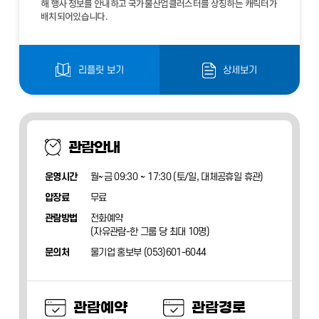
해 행사 정보를 안내하고 국가물산업클러스터를 상징하는 캐릭터가
곳에 동선을 안내하는 고보라이트를 설치 되어있습니다.
가물산업클러스터의 탄생 배경과 현재, 비전을 안내하고 있습니다.
고 물의 전반적인 순환 방법을 다양한 체험 활동을 통해 활동 할 수
고 저수지의 물이 가정에서 사용할 수 있도록 하는 과정을 소개하는
을 통해 미래로 발전해나가는 영상을 연출한 공간입니다.
맞을지, 어떤 직업이 잘 맞을지, 흥미를 느끼는 일은 무엇일지 알아
기를 터치하며 상호작용 하고 해양 오염물질을 제거하는 인터랙티
배치되어있습니다.
있는 공간입니다.
공간입니다.
볼 수 있는 공간입니다.
브 체험을 할 수 있는 공간입니다.
리플릿 보기
상세보기
관람안내
운영시간
월~금 09:30 ~ 17:30 (토/일, 대체공휴일 휴관)
압장료
무료
관람방법
전화예약
(자유관람-한 그룹 당 최대 10명)
문의처
물기업 홍보부 (053)601-6044
관람예약
관람경로