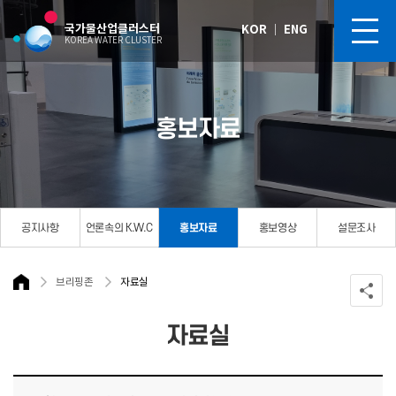
국가물산업클러스터
KOR
｜
ENG
KOREA WATER CLUSTER
홍보자료
공지사항
언론속의 K.W.C
홍보자료
홍보영상
설문조사
브리핑존
자료실
자료실