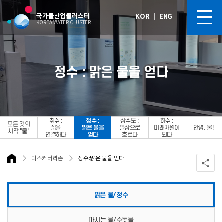
국가물산업클러스터
KOR
｜
ENG
KOREA WATER CLUSTER
정수 : 맑은 물을 얻다
취수 :
정수 :
상수도 :
하수 :
모든 것의
삶을
맑은 물을
일상으로
미래자원이
안녕, 물!
시작 "물"
연결하다
얻다
흐르다
되다
디스커버리존
정수:맑은 물을 얻다
맑은 물/정수
마시는 물/수돗물