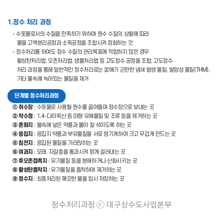
1.정수 처리 과정
- 수돗물로서의 수질을 만족하기 위하여 원수 수질의 상황에 따라
물을 고액분리공정과 소독공정을 조합시켜 정화하는 것
- 정수처리를 하여도 정수 수질의 관리목표에 적합하지 않은 경우
활성탄처리법, 오존처리법, 생물처리법 등 고도정수 공정을 조합, 고도정수
처리 과정을 통해 일반적인 정수처리로는 없애기 곤란한 냄새 발생 물질, 발암성 물질(THM),
기타 물속에 녹아있는 물질을 제거
단계별 정수처리과정
① 취수장
: 수돗물로 사용될 원수를 끌어들여 정수장으로 보내는 곳
② 착수정
: 1,4-다이옥산 등 미량 유해물질 및 조류 등을 제거하는 곳
③ 혼화지
: 물속에 넣은 약품과 물이 잘 섞이도록 하는 곳
④ 응집지
: 응집지 약품과 부유물질을 서로 엉기게하여 크고 무겁게 만드는 곳
⑤ 침전지
: 응집된 물질을 가라앉히는 곳
⑥ 여과지
: 모래, 자갈층을 통과시켜 맑게 걸러내는 곳
⑦ 후오존접촉지
: 유기물질 등을 분해하거나 산화시키는 곳
⑧ 활성탄흡착지
: 유기물질을 흡착하여 제거하는 곳
⑨ 정수지
: 최종처리된 깨끗한 물을 임시 저장하는 곳
정수처리과정 ⓒ 대구상수도사업본부