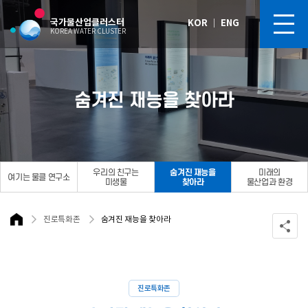
국가물산업클러스터
KOR
｜
ENG
KOREA WATER CLUSTER
숨겨진 재능을 찾아라
우리의 친구는
숨겨진 재능을
미래의
여기는 물클 연구소
미생물
찾아라
물산업과 환경
진로특화존
숨겨진 재능을 찾아라
진로특화존