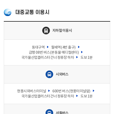
대중교통 이용시
대
중
교
지하철 이용시
통
이
용
시
오
동대구역
월배역(4번 출구)
는
급행 08번 버스(본동물 메디컬센터)
방
법
국가물산업클러스터건너 정류장 하차
도보 1분
시외버스
현풍시외버스터미널
600번 버스(현풍터미널앞)
국가물산업클러스터건너 정류장 하차
도보 1분
셔틀버스