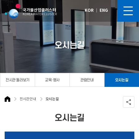
국가물산업클러스터
KOR
｜
ENG
KOREA WATER CLUSTER
오시는길
전시관 둘러보기
교육·행사
관람안내
오시는길
전시관안내
오시는길
오시는길