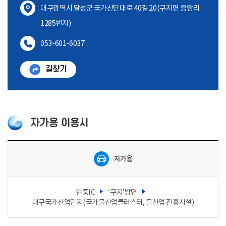
대구광역시 달성군 국가산단대로 40길 20(구지면 응암리
1285번지)
053-601-6037
길찾기
자가용 이용시
자
가
용
자가용
이
용
시
오
는
현풍IC
‘구지’방면
방
대구국가산업단지(국가물산업클러스터, 물산업 진흥시설)
법