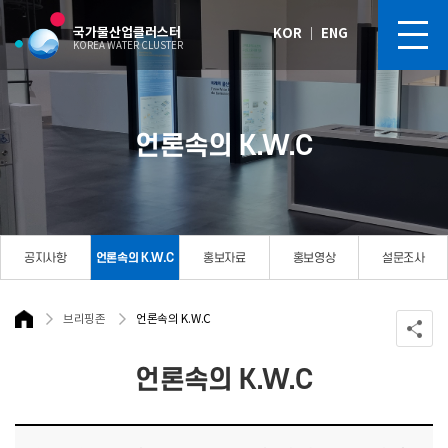
국가물산업클러스터
KOR
｜
ENG
KOREA WATER CLUSTER
언론속의 K.W.C
공지사항
언론속의 K.W.C
홍보자료
홍보영상
설문조사
브리핑존
언론속의 K.W.C
언론속의 K.W.C