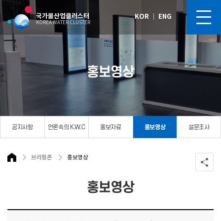
국가물산업클러스터
KOR
｜
ENG
KOREA WATER CLUSTER
홍보영상
공지사항
언론속의 K.W.C
홍보자료
홍보영상
설문조사
브리핑존
홍보영상
홍보영상